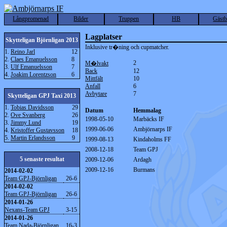
Långpromenad
Bilder
Truppen
HB
Gäst
Lagplatser
Skytteligan Björnligan 2013
Inklusive tr�ning och cupmatcher.
1.
Reino Jarl
12
2.
Claes Emanuelsson
8
2
M�lvakt
3.
Ulf Emanuelsson
7
Back
12
4.
Joakim Lorentzson
6
Mittfält
10
Anfall
6
Avbytare
7
Skytteligan GPJ Taxi 2013
1.
Tobias Davidsson
29
Datum
Hemmalag
2.
Ove Svanberg
26
1998-05-10
Marbäcks IF
3.
Jimmy Lund
19
1999-06-06
Ambjörnarps IF
4.
Kristoffer Gustavsson
18
5.
Martin Erlandsson
9
1999-08-13
Kindaholms FF
2008-12-18
Team GPJ
5 senaste resultat
2009-12-06
Ardagh
2009-12-16
Burmans
2014-02-02
Team GPJ-Björnligan
26-6
2014-02-02
Team GPJ-Björnligan
26-6
2014-01-26
Nexans-Team GPJ
3-15
2014-01-26
Team Nada-Björnligan
16-3