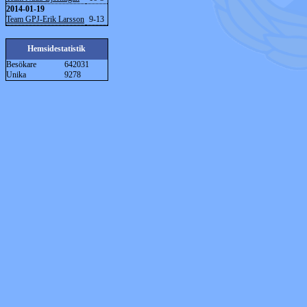
2014-01-19
Team GPJ-Erik Larsson
9-13
Hemsidestatistik
Besökare
642031
Unika
9278