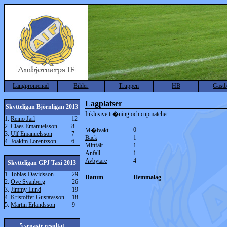
Långpromenad
Bilder
Truppen
HB
Gäst
Lagplatser
Skytteligan Björnligan 2013
Inklusive tr�ning och cupmatcher.
1.
Reino Jarl
12
2.
Claes Emanuelsson
8
0
M�lvakt
3.
Ulf Emanuelsson
7
Back
1
4.
Joakim Lorentzson
6
Mittfält
1
Anfall
1
Avbytare
4
Skytteligan GPJ Taxi 2013
1.
Tobias Davidsson
29
Datum
Hemmalag
2.
Ove Svanberg
26
3.
Jimmy Lund
19
4.
Kristoffer Gustavsson
18
5.
Martin Erlandsson
9
5 senaste resultat