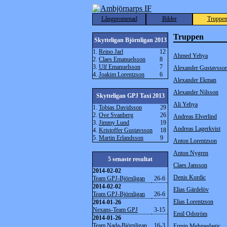
Långpromenad
Bilder
Truppe
Truppen
Skytteligan Björnligan 2013
1.
Reino Jarl
12
Ahmed Yehya
2.
Claes Emanuelsson
8
3.
Ulf Emanuelsson
7
Alexander Gustavsso
4.
Joakim Lorentzson
6
Alexander Ekman
Alexander Nilsson
Skytteligan GPJ Taxi 2013
Ali Yehya
1.
Tobias Davidsson
29
2.
Ove Svanberg
26
Andreas Elverlind
3.
Jimmy Lund
19
Andreas Lagerkvist
4.
Kristoffer Gustavsson
18
5.
Martin Erlandsson
9
Anton Lorentzson
Anton Nygren
5 senaste resultat
Claes Jansson
2014-02-02
Denis Kordic
Team GPJ-Björnligan
26-6
2014-02-02
Elias Gärdelöv
Team GPJ-Björnligan
26-6
Elias Lorentzson
2014-01-26
Nexans-Team GPJ
3-15
Emil Odström
2014-01-26
Team Nada-Björnligan
16-3
Ermin Mehmedagic