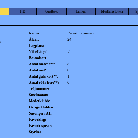
n
HB
Gästbok
Länkar
Medlemslotteri
S
Namn:
Robert Johansson
Ålder:
24
n
Lagplats:
Vikt/Längd:
/
Bostadsort:
Antal matcher*:
8
Antal mål*:
0
Antal gula kort**:
1
Antal röda kort**:
0
Tröjnummer:
Smeknamn:
Moderklubb:
Övriga klubbar:
Säsonger i AIF:
Favoritlag:
Favorit spelare:
Styrka: