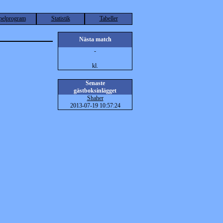
pelprogram
Statistik
Tabeller
Nästa match
-
kl.
Senaste
gästboksinlägget
Shaher
2013-07-19 10:57:24