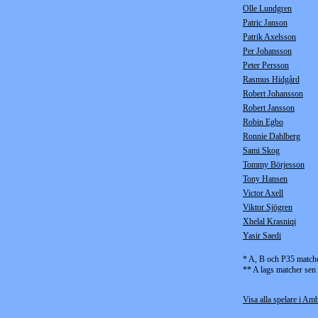
Olle Lundgren
Patric Janson
Patrik Axelsson
Per Johansson
Peter Persson
Rasmus Hidgård
Robert Johansson
Robert Jansson
Robin Egbo
Ronnie Dahlberg
Sami Skog
Tommy Börjesson
Tony Hansen
Victor Axell
Viktor Sjögren
Xhelal Krasniqi
Yasir Saedi
* A, B och P35 match
** A lags matcher sen
Visa alla spelare i Amb