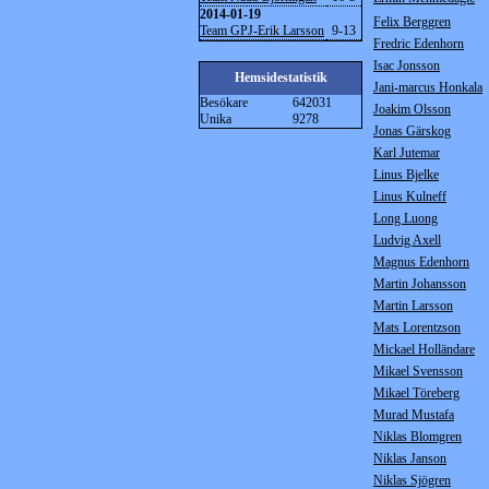
2014-01-19
Felix Berggren
Team GPJ-Erik Larsson
9-13
Fredric Edenhorn
Isac Jonsson
Hemsidestatistik
Jani-marcus Honkala
Besökare
642031
Joakim Olsson
Unika
9278
Jonas Gärskog
Karl Jutemar
Linus Bjelke
Linus Kulneff
Long Luong
Ludvig Axell
Magnus Edenhorn
Martin Johansson
Martin Larsson
Mats Lorentzson
Mickael Holländare
Mikael Svensson
Mikael Töreberg
Murad Mustafa
Niklas Blomgren
Niklas Janson
Niklas Sjögren