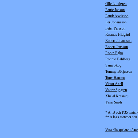
Olle Lundgren
Patric Janson
Patrik Axelsson
Per Johansson
Peter Persson
Rasmus Hidgård
Robert Johansson
Robert Jansson
Robin Egbo
Ronnie Dahlberg
Sami Skog
Tommy Börjesson
Tony Hansen
Victor Axell
Viktor Sjögren
Xhelal Krasniqi
Yasir Saedi
* A, B och P35 match
** A lags matcher sen
Visa alla spelare i Amb