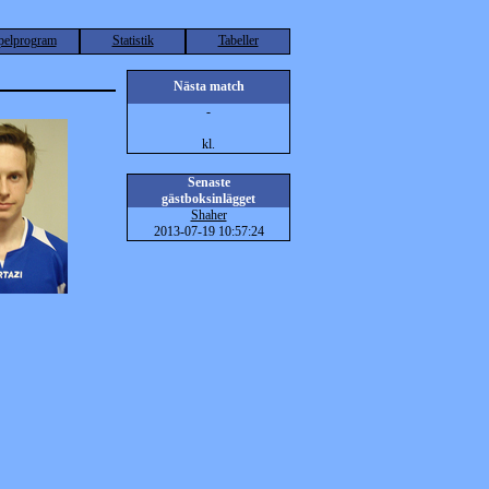
pelprogram
Statistik
Tabeller
Nästa match
-
kl.
Senaste
gästboksinlägget
Shaher
2013-07-19 10:57:24