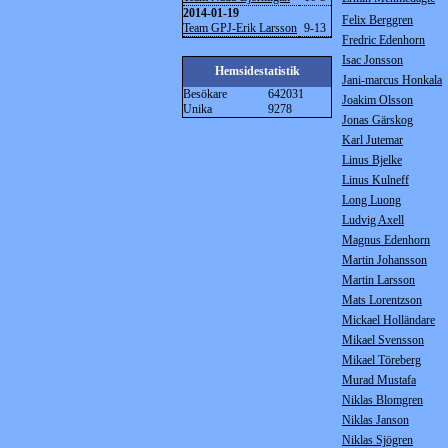
2014-01-19
Felix Berggren
Team GPJ-Erik Larsson
9-13
Fredric Edenhorn
Isac Jonsson
Hemsidestatistik
Jani-marcus Honkala
Besökare
642031
Joakim Olsson
Unika
9278
Jonas Gärskog
Karl Jutemar
Linus Bjelke
Linus Kulneff
Long Luong
Ludvig Axell
Magnus Edenhorn
Martin Johansson
Martin Larsson
Mats Lorentzson
Mickael Holländare
Mikael Svensson
Mikael Töreberg
Murad Mustafa
Niklas Blomgren
Niklas Janson
Niklas Sjögren