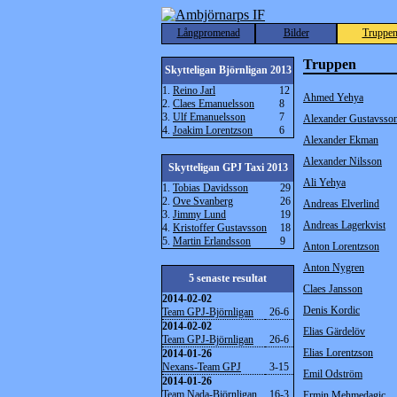
Långpromenad
Bilder
Truppe
Truppen
Skytteligan Björnligan 2013
1.
Reino Jarl
12
Ahmed Yehya
2.
Claes Emanuelsson
8
3.
Ulf Emanuelsson
7
Alexander Gustavsso
4.
Joakim Lorentzson
6
Alexander Ekman
Alexander Nilsson
Skytteligan GPJ Taxi 2013
Ali Yehya
1.
Tobias Davidsson
29
2.
Ove Svanberg
26
Andreas Elverlind
3.
Jimmy Lund
19
Andreas Lagerkvist
4.
Kristoffer Gustavsson
18
5.
Martin Erlandsson
9
Anton Lorentzson
Anton Nygren
5 senaste resultat
Claes Jansson
2014-02-02
Denis Kordic
Team GPJ-Björnligan
26-6
2014-02-02
Elias Gärdelöv
Team GPJ-Björnligan
26-6
Elias Lorentzson
2014-01-26
Nexans-Team GPJ
3-15
Emil Odström
2014-01-26
Team Nada-Björnligan
16-3
Ermin Mehmedagic