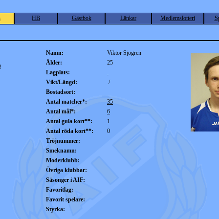
n
HB
Gästbok
Länkar
Medlemslotteri
S
Namn:
Viktor Sjögren
Ålder:
25
n
Lagplats:
Vikt/Längd:
/
Bostadsort:
Antal matcher*:
35
Antal mål*:
6
Antal gula kort**:
1
Antal röda kort**:
0
Tröjnummer:
Smeknamn:
Moderklubb:
Övriga klubbar:
Säsonger i AIF:
Favoritlag:
Favorit spelare:
Styrka: