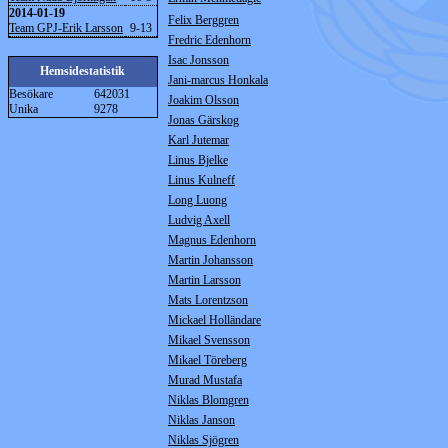
2014-01-19
Felix Berggren
Team GPJ-Erik Larsson
9-13
Fredric Edenhorn
Isac Jonsson
Hemsidestatistik
Jani-marcus Honkala
Besökare
642031
Joakim Olsson
Unika
9278
Jonas Gärskog
Karl Jutemar
Linus Bjelke
Linus Kulneff
Long Luong
Ludvig Axell
Magnus Edenhorn
Martin Johansson
Martin Larsson
Mats Lorentzson
Mickael Holländare
Mikael Svensson
Mikael Töreberg
Murad Mustafa
Niklas Blomgren
Niklas Janson
Niklas Sjögren