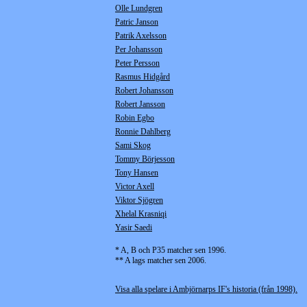
Olle Lundgren
Patric Janson
Patrik Axelsson
Per Johansson
Peter Persson
Rasmus Hidgård
Robert Johansson
Robert Jansson
Robin Egbo
Ronnie Dahlberg
Sami Skog
Tommy Börjesson
Tony Hansen
Victor Axell
Viktor Sjögren
Xhelal Krasniqi
Yasir Saedi
* A, B och P35 matcher sen 1996.
** A lags matcher sen 2006.
Visa alla spelare i Ambjörnarps IF's historia (från 1998).