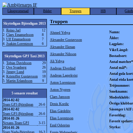
Långpromenad
Bilder
Truppen
HB
Gäst
Truppen
Skytteligan Björnligan 2013
1.
Reino Jarl
12
Namn:
Ahmed Yehya
2.
Claes Emanuelsson
8
Ålder:
3.
Ulf Emanuelsson
7
Alexander Gustavsson
4.
Joakim Lorentzson
6
Lagplats:
Alexander Ekman
Vikt/Längd:
Alexander Nilsson
Bostadsort:
Skytteligan GPJ Taxi 2013
Ali Yehya
Antal matcher*
1.
Tobias Davidsson
29
2.
Ove Svanberg
26
Antal mål*:
Andreas Elverlind
3.
Jimmy Lund
19
Antal gula kort
Andreas Lagerkvist
4.
Kristoffer Gustavsson
18
Antal röda kor
5.
Martin Erlandsson
9
Anton Lorentzson
Tröjnummer:
Anton Nygren
Smeknamn:
5 senaste resultat
Claes Jansson
Moderklubb:
2014-02-02
Övriga klubbar
Denis Kordic
Team GPJ-Björnligan
26-6
2014-02-02
Säsonger i AIF:
Elias Gärdelöv
Team GPJ-Björnligan
26-6
Favoritlag:
Elias Lorentzson
2014-01-26
Favorit spelare:
Nexans-Team GPJ
3-15
Emil Odström
Styrka:
2014-01-26
Team Nada-Björnligan
16-3
Ermin Mehmedagic