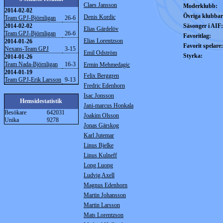
Claes Jansson
Moderklubb:
2014-02-02
Övriga klubbar
Denis Kordic
Team GPJ-Björnligan
26-6
2014-02-02
Säsonger i AIF:
Elias Gärdelöv
Team GPJ-Björnligan
26-6
Favoritlag:
Elias Lorentzson
2014-01-26
Favorit spelare:
Nexans-Team GPJ
3-15
Emil Odström
Styrka:
2014-01-26
Team Nada-Björnligan
16-3
Ermin Mehmedagic
2014-01-19
Felix Berggren
Team GPJ-Erik Larsson
9-13
Fredric Edenhorn
Isac Jonsson
Hemsidestatistik
Jani-marcus Honkala
Besökare
642031
Joakim Olsson
Unika
9278
Jonas Gärskog
Karl Jutemar
Linus Bjelke
Linus Kulneff
Long Luong
Ludvig Axell
Magnus Edenhorn
Martin Johansson
Martin Larsson
Mats Lorentzson