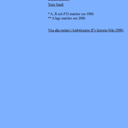
Yasir Saedi
* A, B och P35 matcher sen 1996.
** A lags matcher sen 2006.
Visa alla spelare i Ambjörnarps IF's historia (från 1998).