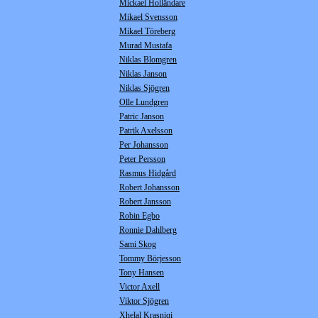
Mickael Holländare
Mikael Svensson
Mikael Töreberg
Murad Mustafa
Niklas Blomgren
Niklas Janson
Niklas Sjögren
Olle Lundgren
Patric Janson
Patrik Axelsson
Per Johansson
Peter Persson
Rasmus Hidgård
Robert Johansson
Robert Jansson
Robin Egbo
Ronnie Dahlberg
Sami Skog
Tommy Börjesson
Tony Hansen
Victor Axell
Viktor Sjögren
Xhelal Krasniqi