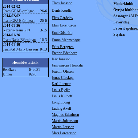
Claes Jansson
Moderklubb:
2014-02-02
Övriga klubbar
Denis Kordic
Team GPJ-Björnligan
26-6
2014-02-02
Säsonger i AIF:
Elias Gärdelöv
Team GPJ-Björnligan
26-6
Favoritlag:
Elias Lorentzson
2014-01-26
Favorit spelare:
Nexans-Team GPJ
3-15
Emil Odström
Styrka:
2014-01-26
Team Nada-Björnligan
16-3
Ermin Mehmedagic
2014-01-19
Felix Berggren
Team GPJ-Erik Larsson
9-13
Fredric Edenhorn
Isac Jonsson
Hemsidestatistik
Jani-marcus Honkala
Besökare
642031
Joakim Olsson
Unika
9278
Jonas Gärskog
Karl Jutemar
Linus Bjelke
Linus Kulneff
Long Luong
Ludvig Axell
Magnus Edenhorn
Martin Johansson
Martin Larsson
Mats Lorentzson