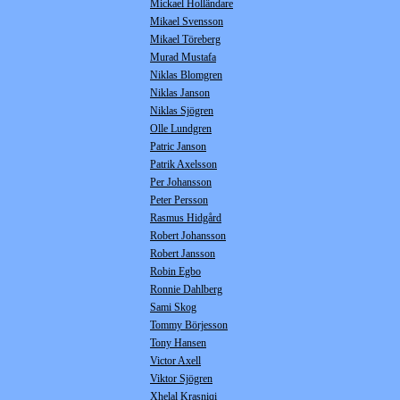
Mickael Holländare
Mikael Svensson
Mikael Töreberg
Murad Mustafa
Niklas Blomgren
Niklas Janson
Niklas Sjögren
Olle Lundgren
Patric Janson
Patrik Axelsson
Per Johansson
Peter Persson
Rasmus Hidgård
Robert Johansson
Robert Jansson
Robin Egbo
Ronnie Dahlberg
Sami Skog
Tommy Börjesson
Tony Hansen
Victor Axell
Viktor Sjögren
Xhelal Krasniqi