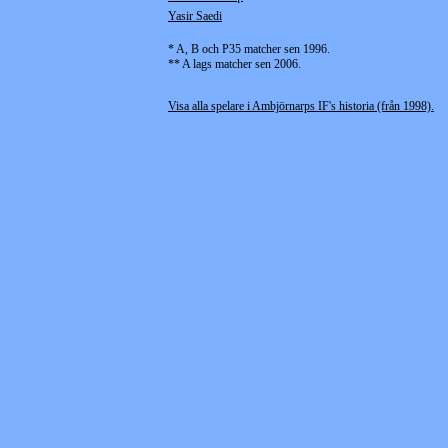
Yasir Saedi
* A, B och P35 matcher sen 1996.
** A lags matcher sen 2006.
Visa alla spelare i Ambjörnarps IF's historia (från 1998).