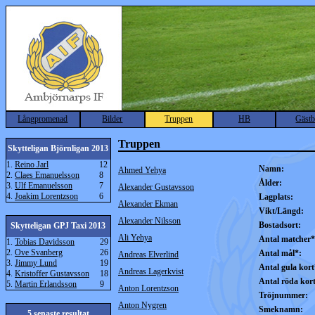
Långpromenad
Bilder
Truppen
HB
Gäst
Truppen
Skytteligan Björnligan 2013
1.
Reino Jarl
12
Namn:
Ahmed Yehya
2.
Claes Emanuelsson
8
Ålder:
3.
Ulf Emanuelsson
7
Alexander Gustavsson
4.
Joakim Lorentzson
6
Lagplats:
Alexander Ekman
Vikt/Längd:
Alexander Nilsson
Bostadsort:
Skytteligan GPJ Taxi 2013
Ali Yehya
Antal matcher*
1.
Tobias Davidsson
29
2.
Ove Svanberg
26
Antal mål*:
Andreas Elverlind
3.
Jimmy Lund
19
Antal gula kort
Andreas Lagerkvist
4.
Kristoffer Gustavsson
18
Antal röda kor
5.
Martin Erlandsson
9
Anton Lorentzson
Tröjnummer:
Anton Nygren
Smeknamn:
5 senaste resultat