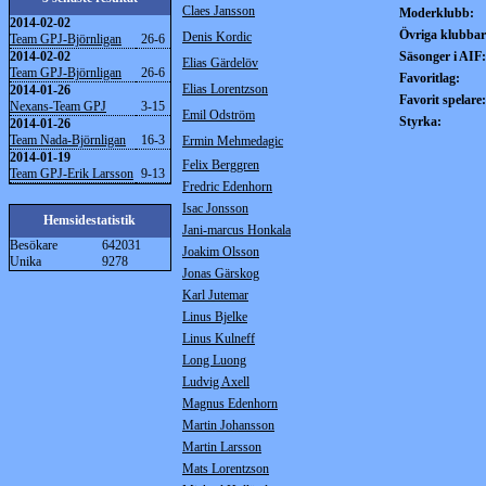
Claes Jansson
Moderklubb:
2014-02-02
Övriga klubbar
Denis Kordic
Team GPJ-Björnligan
26-6
2014-02-02
Säsonger i AIF:
Elias Gärdelöv
Team GPJ-Björnligan
26-6
Favoritlag:
Elias Lorentzson
2014-01-26
Favorit spelare:
Nexans-Team GPJ
3-15
Emil Odström
Styrka:
2014-01-26
Team Nada-Björnligan
16-3
Ermin Mehmedagic
2014-01-19
Felix Berggren
Team GPJ-Erik Larsson
9-13
Fredric Edenhorn
Isac Jonsson
Hemsidestatistik
Jani-marcus Honkala
Besökare
642031
Joakim Olsson
Unika
9278
Jonas Gärskog
Karl Jutemar
Linus Bjelke
Linus Kulneff
Long Luong
Ludvig Axell
Magnus Edenhorn
Martin Johansson
Martin Larsson
Mats Lorentzson