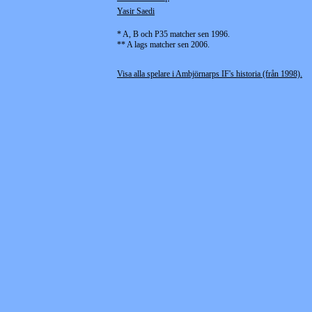
Yasir Saedi
* A, B och P35 matcher sen 1996.
** A lags matcher sen 2006.
Visa alla spelare i Ambjörnarps IF's historia (från 1998).