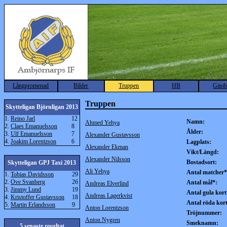
Långpromenad
Bilder
Truppen
HB
Gäst
Truppen
Skytteligan Björnligan 2013
1.
Reino Jarl
12
Namn:
Ahmed Yehya
2.
Claes Emanuelsson
8
Ålder:
3.
Ulf Emanuelsson
7
Alexander Gustavsson
4.
Joakim Lorentzson
6
Lagplats:
Alexander Ekman
Vikt/Längd:
Alexander Nilsson
Bostadsort:
Skytteligan GPJ Taxi 2013
Ali Yehya
Antal matcher*
1.
Tobias Davidsson
29
2.
Ove Svanberg
26
Antal mål*:
Andreas Elverlind
3.
Jimmy Lund
19
Antal gula kort
Andreas Lagerkvist
4.
Kristoffer Gustavsson
18
Antal röda kor
5.
Martin Erlandsson
9
Anton Lorentzson
Tröjnummer:
Anton Nygren
Smeknamn:
5 senaste resultat