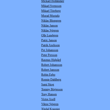
Mickael Holländare
Mikael Svensson
Mikael Töreberg
Murad Mustafa
Niklas Blomgren
Niklas Janson
Niklas Sjögren
Olle Lundgren
Patric Janson
Patrik Axelsson
Per Johansson
Peter Persson
Rasmus Hidgård
Robert Johansson
Robert Jansson
Robin Egbo
Ronnie Dahlberg
Sami Skog
Tommy Börjesson
Tony Hansen
Victor Axell
Viktor Sjögren
Xhelal Krasniqi