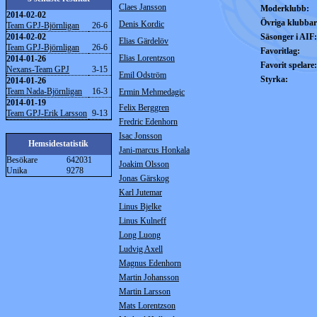
Claes Jansson
Moderklubb:
2014-02-02
Övriga klubbar
Denis Kordic
Team GPJ-Björnligan
26-6
2014-02-02
Säsonger i AIF:
Elias Gärdelöv
Team GPJ-Björnligan
26-6
Favoritlag:
Elias Lorentzson
2014-01-26
Favorit spelare:
Nexans-Team GPJ
3-15
Emil Odström
Styrka:
2014-01-26
Team Nada-Björnligan
16-3
Ermin Mehmedagic
2014-01-19
Felix Berggren
Team GPJ-Erik Larsson
9-13
Fredric Edenhorn
Isac Jonsson
Hemsidestatistik
Jani-marcus Honkala
Besökare
642031
Joakim Olsson
Unika
9278
Jonas Gärskog
Karl Jutemar
Linus Bjelke
Linus Kulneff
Long Luong
Ludvig Axell
Magnus Edenhorn
Martin Johansson
Martin Larsson
Mats Lorentzson