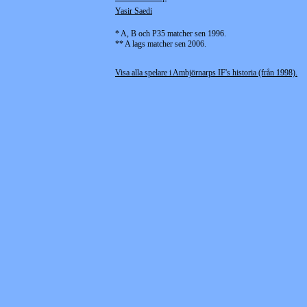
Yasir Saedi
* A, B och P35 matcher sen 1996.
** A lags matcher sen 2006.
Visa alla spelare i Ambjörnarps IF's historia (från 1998).