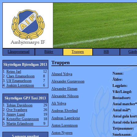
Långpromenad
Bilder
Truppen
HB
Gäst
Truppen
Skytteligan Björnligan 2013
1.
Reino Jarl
12
Namn:
Ahmed Yehya
2.
Claes Emanuelsson
8
Ålder:
3.
Ulf Emanuelsson
7
Alexander Gustavsson
4.
Joakim Lorentzson
6
Lagplats:
Alexander Ekman
Vikt/Längd:
Alexander Nilsson
Bostadsort:
Skytteligan GPJ Taxi 2013
Ali Yehya
Antal matcher*
1.
Tobias Davidsson
29
2.
Ove Svanberg
26
Antal mål*:
Andreas Elverlind
3.
Jimmy Lund
19
Antal gula kort
Andreas Lagerkvist
4.
Kristoffer Gustavsson
18
Antal röda kor
5.
Martin Erlandsson
9
Anton Lorentzson
Tröjnummer:
Anton Nygren
Smeknamn:
5 senaste resultat