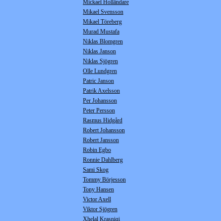
Mickael Holländare
Mikael Svensson
Mikael Töreberg
Murad Mustafa
Niklas Blomgren
Niklas Janson
Niklas Sjögren
Olle Lundgren
Patric Janson
Patrik Axelsson
Per Johansson
Peter Persson
Rasmus Hidgård
Robert Johansson
Robert Jansson
Robin Egbo
Ronnie Dahlberg
Sami Skog
Tommy Börjesson
Tony Hansen
Victor Axell
Viktor Sjögren
Xhelal Krasniqi