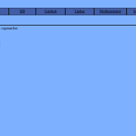
n
HB
Gästbok
Länkar
Medlemslotteri
S
 cupmatcher.
8
7