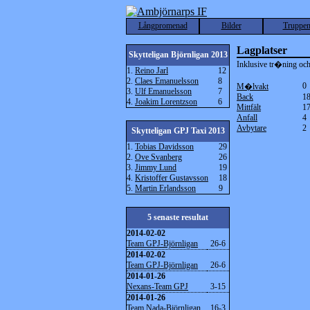
Långpromenad
Bilder
Truppe
Lagplatser
Skytteligan Björnligan 2013
Inklusive tr�ning och
1.
Reino Jarl
12
2.
Claes Emanuelsson
8
0
M�lvakt
3.
Ulf Emanuelsson
7
Back
1
4.
Joakim Lorentzson
6
Mittfält
1
Anfall
4
Avbytare
2
Skytteligan GPJ Taxi 2013
1.
Tobias Davidsson
29
2.
Ove Svanberg
26
3.
Jimmy Lund
19
4.
Kristoffer Gustavsson
18
5.
Martin Erlandsson
9
5 senaste resultat
2014-02-02
Team GPJ-Björnligan
26-6
2014-02-02
Team GPJ-Björnligan
26-6
2014-01-26
Nexans-Team GPJ
3-15
2014-01-26
Team Nada-Björnligan
16-3