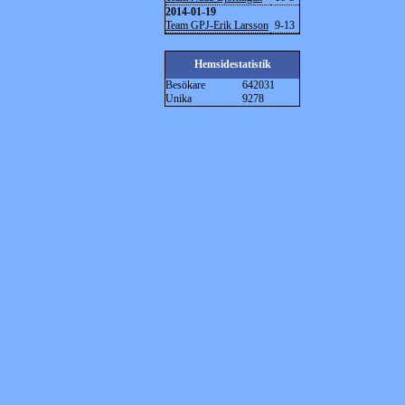
2014-01-19
Team GPJ-Erik Larsson
9-13
Hemsidestatistik
Besökare
642031
Unika
9278