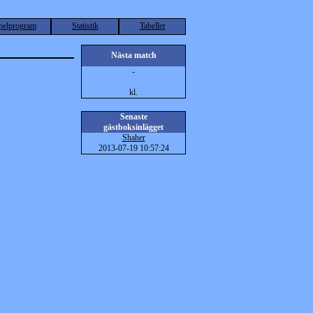
pelprogram
Statistik
Tabeller
Nästa match
-
kl.
Senaste
gästboksinlägget
Shaher
2013-07-19 10:57:24