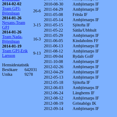
2014-02-02
2010-08-30
Ambjörnarps IF
Team GPJ-
2011-04-29
Ambjörnarps IF
26-6
Björnligan
2011-05-08
Fritsla IF
2014-01-26
2011-05-14
Ambjörnarps IF
Nexans-Team
3-15
2011-05-15
Sjötofta IF
GPJ
2011-05-22
Sätila/Ubbhult
2014-01-26
2011-05-29
Ambjörnarps IF
Team Nada-
16-3
2011-06-05
Kindaholms FF
Björnligan
2011-06-13
Ambjörnarps IF
2014-01-19
Team GPJ-Erik
2011-08-12
Ambjörnarps IF
9-13
Larsson
2011-09-04
Rydals GoIF
2011-10-08
Ambjörnarps IF
Hemsidestatistik
2012-02-26
Ambjörnarps IF
Besökare
642031
2012-04-29
Ambjörnarps IF
Unika
9278
2012-05-13
Ambjörnarps IF
2012-05-18
Sjötofta IF
2012-06-03
Ambjörnarps IF
2012-06-24
Länghems IF
2012-08-12
Ambjörnarps IF
2012-08-19
Grönahögs IK
2012-09-14
Ambjörnarps IF