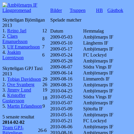
Långpromenad
Bilder
Truppen
HB
Gästbok
Skytteligan Björnligan
Spelade matcher
2013
1.
Reino Jarl
12
Datum
Hemmalag
2.
Claes
2009-05-03
Ambjörnarps IF
8
Emanuelsson
2009-05-10
Länghems IF
3.
Ulf Emanuelsson
7
2009-05-17
Ambjörnarps IF
4.
Joakim
6
2009-05-24
FC Lockryd
Lorentzson
2009-05-28
Ambjörnarps IF
2009-06-07
Södra Vings IF
Skytteligan GPJ Taxi
2009-06-14
Ambjörnarps IF
2013
2009-08-16
Limmareds IF
1.
Tobias Davidsson
29
2.
Ove Svanberg
26
2009-08-23
Ambjörnarps IF
3.
Jimmy Lund
19
2010-04-25
Ambjörnarps IF
4.
Kristoffer
2010-05-02
Södra Vings IF
18
Gustavsson
2010-05-07
Ambjörnarps IF
5.
Martin Erlandsson
9
2010-05-09
Sjötofta IF
2010-05-16
Ambjörnarps IF
5 senaste resultat
2010-05-21
FC Lockryd
2014-02-02
2010-06-06
Ambjörnarps IF
Team GPJ-
26-6
2010-08-16
Ambjörnarps IF
Björnligan