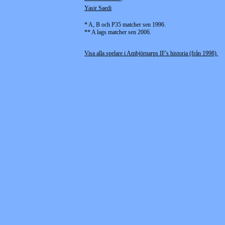
Yasir Saedi
* A, B och P35 matcher sen 1996.
** A lags matcher sen 2006.
Visa alla spelare i Ambjörnarps IF's historia (från 1998).