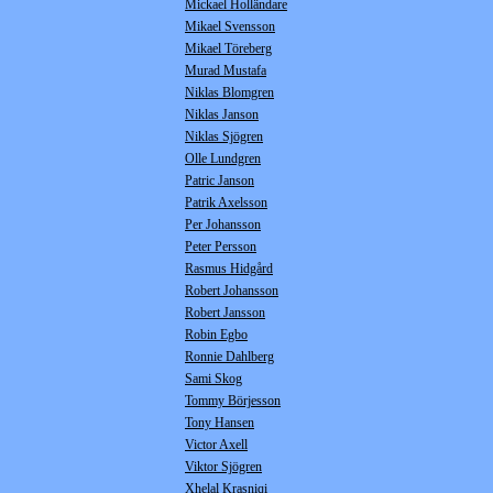
Mickael Holländare
Mikael Svensson
Mikael Töreberg
Murad Mustafa
Niklas Blomgren
Niklas Janson
Niklas Sjögren
Olle Lundgren
Patric Janson
Patrik Axelsson
Per Johansson
Peter Persson
Rasmus Hidgård
Robert Johansson
Robert Jansson
Robin Egbo
Ronnie Dahlberg
Sami Skog
Tommy Börjesson
Tony Hansen
Victor Axell
Viktor Sjögren
Xhelal Krasniqi