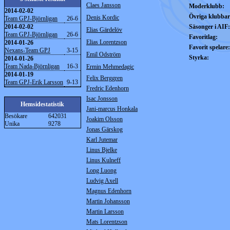
Claes Jansson
Moderklubb:
2014-02-02
Övriga klubbar
Denis Kordic
Team GPJ-Björnligan
26-6
2014-02-02
Säsonger i AIF:
Elias Gärdelöv
Team GPJ-Björnligan
26-6
Favoritlag:
Elias Lorentzson
2014-01-26
Favorit spelare:
Nexans-Team GPJ
3-15
Emil Odström
Styrka:
2014-01-26
Team Nada-Björnligan
16-3
Ermin Mehmedagic
2014-01-19
Felix Berggren
Team GPJ-Erik Larsson
9-13
Fredric Edenhorn
Isac Jonsson
Hemsidestatistik
Jani-marcus Honkala
Besökare
642031
Joakim Olsson
Unika
9278
Jonas Gärskog
Karl Jutemar
Linus Bjelke
Linus Kulneff
Long Luong
Ludvig Axell
Magnus Edenhorn
Martin Johansson
Martin Larsson
Mats Lorentzson