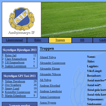
Långpromenad
Bilder
Truppen
HB
Gäst
Truppen
Skytteligan Björnligan 2013
1.
Reino Jarl
12
Namn:
Ahmed Yehya
2.
Claes Emanuelsson
8
Ålder:
3.
Ulf Emanuelsson
7
Alexander Gustavsson
4.
Joakim Lorentzson
6
Lagplats:
Alexander Ekman
Vikt/Längd:
Alexander Nilsson
Bostadsort:
Skytteligan GPJ Taxi 2013
Ali Yehya
Antal matcher*
1.
Tobias Davidsson
29
2.
Ove Svanberg
26
Antal mål*:
Andreas Elverlind
3.
Jimmy Lund
19
Antal gula kort
Andreas Lagerkvist
4.
Kristoffer Gustavsson
18
Antal röda kor
5.
Martin Erlandsson
9
Anton Lorentzson
Tröjnummer:
Anton Nygren
Smeknamn:
5 senaste resultat